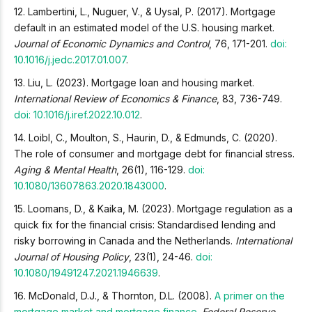
12. Lambertini, L., Nuguer, V., & Uysal, P. (2017). Mortgage
default in an estimated model of the U.S. housing market.
Journal of Economic Dynamics and Control
, 76, 171-201.
doi:
10.1016/j.jedc.2017.01.007
.
13. Liu, L. (2023). Mortgage loan and housing market.
International Review of Economics & Finance
, 83, 736-749.
doi: 10.1016/j.iref.2022.10.012
.
14. Loibl, C., Moulton, S., Haurin, D., & Edmunds, C. (2020).
The role of consumer and mortgage debt for financial stress.
Aging & Mental Health
, 26(1), 116-129.
doi:
10.1080/13607863.2020.1843000
.
15. Loomans, D., & Kaika, M. (2023). Mortgage regulation as a
quick fix for the financial crisis: Standardised lending and
risky borrowing in Canada and the Netherlands.
International
Journal of Housing Policy
, 23(1), 24-46.
doi:
10.1080/19491247.2021.1946639
.
16. McDonald, D.J., & Thornton, D.L. (2008).
A primer on the
mortgage market and mortgage finance
.
Federal Reserve