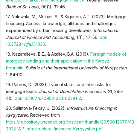
Bank of St. Louis
, 90(1), 31-46.
17. Nakiwala, M., Mukiibi, S., & Kigundu, A.T. (2023). Mortgage
financing: Access, knowledge, attitudes and challenges
experienced by urban housing developers.
International
Journal of Finance and Accounting
, 1(1), 47-56.
doi:
10.37284/ijfa.1.1.1030
.
18. Nazaralieva, B.E., & Aitaliev, B.A. (2016).
Foreign models of
mortgage lending and their application in the Kyrgyz
Republic
.
Bulletin of the International University of Kyrgyzstan
,
1, 84-90.
19. Parnes, D. (2023). Typical states and their risks for
mortgage loans.
Journal of Quantitative Economics
, 21, 395-
415.
doi: 10.1007/s40953-023-00341-2
.
20. Salimova-Tekay, J. (2022).
Infrastructure financing in
Kyrgyzstan
. Retrieved from
https://repository.unescap.org/bitstream/handle/20.500.12870/
2022-WP-Infrastructure-financing-Kyrgyzstan.pdf
.