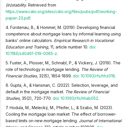
(in)stability
. Retrieved from
https://www.cato.org/sites/cato.org/files/pubs/pdf/working-
paper-23.pdf
.
4. Fürstenau, B., & Hommel, M. (2019). Developing financial
competence about mortgage loans by informal learning using
banks’ online calculators.
Empirical Research in Vocational
Education and Training
, 11, article number 10.
doi:
10.1186/s40461-019-0085-z
.
5. Fuster, A., Plosser, M., Schnabl, P., & Vickery, J. (2019). The
role of technology in mortgage lending.
The Review of
Financial Studies
, 32(5), 1854-1899.
doi: 10.1093/rfs/hhz018
.
6. Gupta, A., & Hansman, C. (2022). Selection, leverage, and
default in the mortgage market.
The Review of Financial
Studies
, 35(2), 720-770.
doi: 10.1093/rfs/hhab052
.
7. Hodula, M., Melecký, M., Pfeifer, L., & Szabo, M. (2023).
Cooling the mortgage loan market: The effect of borrower-
based limits on new mortgage lending.
Journal of International