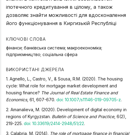
іпотечного кредитування в цілому, а також
дозволяє знайти можливості для вдосконалення
його функціонування в Киргизькій Республіці
КЛЮЧОВІ СЛОВА
фінанси; банківська система; макроекономіка;
підприємництво; соціальна сфера
ВИКОРИСТАНІ ДЖЕРЕЛА
1. Agnello, L., Castro, V., & Sousa, R.M. (2020). The housing
cycle: What role for mortgage market development and
housing finance?
The Journal of Real Estate Finance and
Economics
, 61, 607-670.
doi: 10.1007/s11146-019-09705-z
.
2. Amanalieva, M. (2020). Development of digital economy in
regions of Kyrgyzstan.
Bulletin of Science and Practice
, 6(2),
219-225.
doi: 10.33619/2414-2948/51/22
.
3. Calabria, M. (2014).
The role of mortgage finance in financial