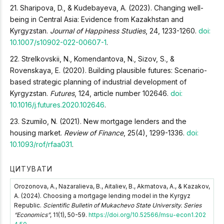
21. Sharipova, D., & Kudebayeva, A. (2023). Changing well-
being in Central Asia: Evidence from Kazakhstan and
Kyrgyzstan.
Journal of Happiness Studies
, 24, 1233-1260.
doi:
10.1007/s10902-022-00607-1
.
22. Strelkovskii, N., Komendantova, N., Sizov, S., &
Rovenskaya, E. (2020). Building plausible futures: Scenario-
based strategic planning of industrial development of
Kyrgyzstan.
Futures
, 124, article number 102646.
doi:
10.1016/j.futures.2020.102646
.
23. Szumilo, N. (2021). New mortgage lenders and the
housing market.
Review of Finance
, 25(4), 1299-1336.
doi:
10.1093/rof/rfaa031
.
ЦИТУВАТИ
Orozonova, A., Nazaralieva, B., Aitaliev, B., Akmatova, A., & Kazakov,
A. (2024). Choosing a mortgage lending model in the Kyrgyz
Republic.
Scientific Bulletin of Mukachevo State University. Series
“Economics”
, 11(1), 50-59.
https://doi.org/10.52566/msu-econ1.202