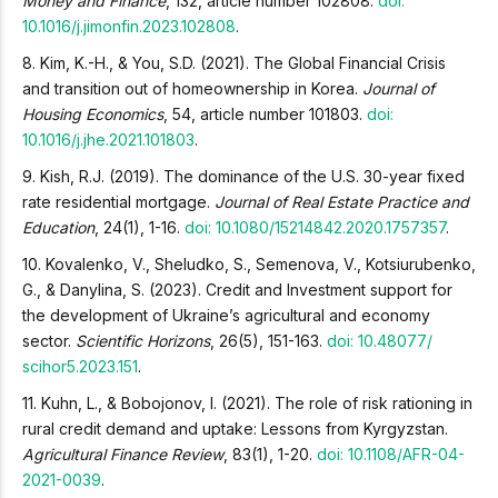
Money and Finance
, 132, article number 102808.
doi:
10.1016/j.jimonfin.2023.102808
.
8. Kim, K.-H., & You, S.D. (2021). The Global Financial Crisis
and transition out of homeownership in Korea.
Journal of
Housing Economics
, 54, article number 101803.
doi:
10.1016/j.jhe.2021.101803
.
9. Kish, R.J. (2019). The dominance of the U.S. 30-year fixed
rate residential mortgage.
Journal of Real Estate Practice and
Education
, 24(1), 1-16.
doi: 10.1080/15214842.2020.1757357
.
10. Kovalenko, V., Sheludko, S., Semenova, V., Kotsіurubenko,
G., & Danylina, S. (2023). Credit and Investment support for
the development of Ukraine’s agricultural and economy
sector.
Scientific Horizons
, 26(5), 151-163.
doi: 10.48077/
scihor5.2023.151
.
11. Kuhn, L., & Bobojonov, I. (2021). The role of risk rationing in
rural credit demand and uptake: Lessons from Kyrgyzstan.
Agricultural Finance Review
, 83(1), 1-20.
doi: 10.1108/AFR-04-
2021-0039
.