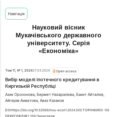
Навігація
Науковий вісник
Мукачівського державного
університету. Серія
«Економіка»
Том 11, № 1, 2024
27.03.2024
Open access
Вибір моделі іпотечного кредитування в
Киргизькій Республіці
Азик Орозонова
,
Бермет Назаралієва
,
Бакит Айталієв
,
Айгерім Акматова
,
Аваз Казаков
DOI
https://doi.org/10.52566/msu-econ1.2024.50
СТОРІНКИ
50 –59
ПЕРЕГЛЯДІВ
2 259 Переглядів