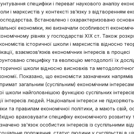
рунтування специфіки і переваг наукового аналізу екон
коли і марксистів у контексті зв’язку з відтворенням е
 господарства. Встановлено і охарактеризовано основн
альної економіки, які визначали особливості економіч
економічному рівнях у господарстві ХІХ ст. Також розк
кономістів історичної школи і марксистів відносно тео
кації, взаємозв’язків економічних інтересів в процесі
ґрунтовано специфіку та еволюцію методології їх досл
торичної школи відносно висновків та методологічног
кономії. Показано, що економісти зазначених напрямів
примат загальним (суспільним) економічним інтересам
ої школи найголовнішою функцією суспільних інтерес
ції інтересів людей. Національні інтереси не підкоряют
и та правилам економічної політики, а мають свій, о
бхідно враховувати специфіку економічного розвитку т
значено зв'язок особистих інтересів із суспільними ві
соціальне положення, статус людини у суспільстві в ці