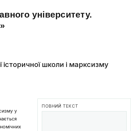
авного університету.
а»
ї історичної школи і марксизму
ПОВНИЙ ТЕКСТ
сизму у
чається
ономічних