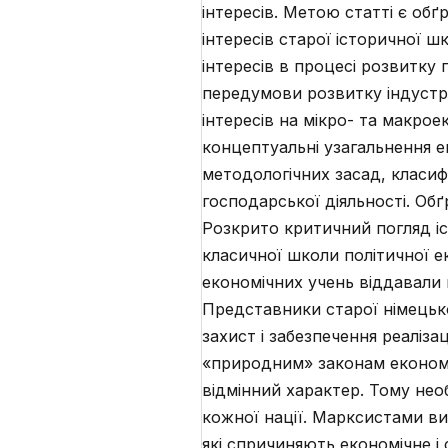
інтересів. Метою статті є обґ
інтересів старої історичної ш
інтересів в процесі розвитку
передумови розвитку індустрі
інтересів на мікро- та макро
концептуальні узагальнення е
методологічних засад, класифі
господарської діяльності. Об
Розкрито критичний погляд іс
класичної школи політичної е
економічних учень віддавали 
Представники старої німецьк
захист і забезпечення реаліза
«природним» законам економік
відмінний характер. Тому нео
кожної нації. Марксистами ви
які спричиняють економічне і 