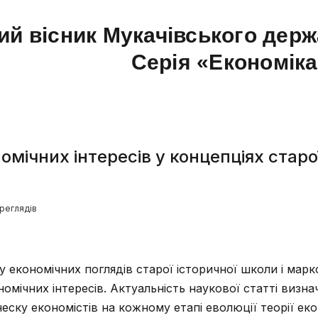
ий вісник Мукачівського держ
Серія «Економік
номічних інтересів у концепціях старо
ереглядів
у економічних поглядів старої історичної школи і марк
номічних інтересів. Актуальність наукової статті визна
еску економістів на кожному етапі еволюції теорії ек