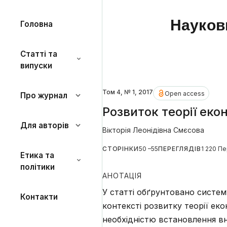
Науков
Головна
Статті та
випуски
Том 4, № 1, 2017
Open access
Про журнал
Розвиток теорії еко
Для авторів
Вікторія Леонідівна Смєсова
СТОРІНКИ
50 –55
ПЕРЕГЛЯДІВ
1 220 П
Етика та
політики
АНОТАЦІЯ
У статті обґрунтовано систем
Контакти
контексті розвитку теорії еко
необхідністю встановлення вн