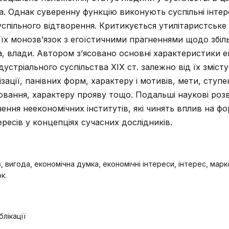
а. Однак суверенну функцію виконують суспільні інтере
спільного відтворення. Критикується утилітаристське
 їх монозв’язок з егоїстичними прагненнями щодо збі
а, влади. Автором з’ясовано основні характеристики 
дустріального суспільства ХІХ ст. залежно від їх змісту, 
ізації, панівних форм, характеру і мотивів, мети, ступе
лювання, характеру прояву тощо. Подальші наукові роз
ення неекономічних інститутів, які чинять вплив на ф
ересів у концепціях сучасних дослідників.
, вигода, економічна думка, економічні інтереси, інтерес, марк
к.
лікації