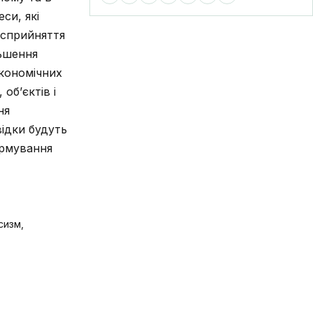
си, які
 сприйняття
льшення
економічних
об’єктів і
ня
відки будуть
ормування
сизм,