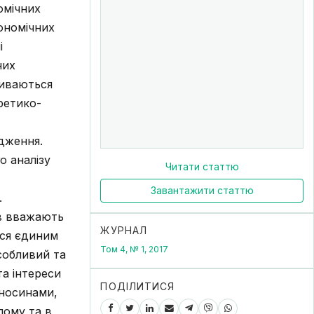
омічних
кономічних
і
них
риваються
ретико-
ідження.
о аналізу
Читати статтю
Завантажити статтю
.
ів вважають
ЖУРНАЛ
ься єдиним
Том 4, № 1, 2017
собливий та
а інтереси
ПОДІЛИТИСЯ
дносинами,
лому та в