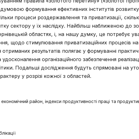
уванням правила «золотого перетину» («золотої пропо
думовою формування ефективних інститутів розвитку
ільки процеси роздержавлення та приватизації, скіль
ку сектору у їх наслідку. Найбільш наближеною до зо
ернівецькій областях, і, на нашу думку, це потребує ув
іння, щодо стимулювання приватизаційних процесів на 
 отриманих результатів полягає у формуванні практи
удосконалення організаційного забезпечення реалізаці
ітики. Подальші дослідження будуть спрямовані на ут
актеру у розрізі кожної з областей.
 економічний район, індекси продуктивності праці та продукти
лікації