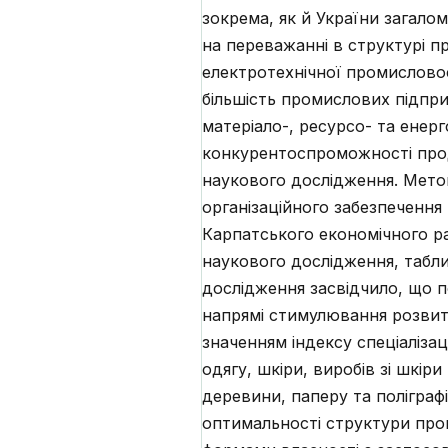
зокрема, як й України загало
на переважанні в структурі 
електротехнічної промисловос
більшість промислових підпр
матеріало-, ресурсо- та енер
конкурентоспроможності прод
наукового дослідження. Метою
організаційного забезпечення 
Карпатського економічного ра
наукового дослідження, таблич
дослідження засвідчило, що п
напрямі стимулювання розвит
значенням індексу спеціаліза
одягу, шкіри, виробів зі шкір
деревини, паперу та поліграфі
оптимальності структури про