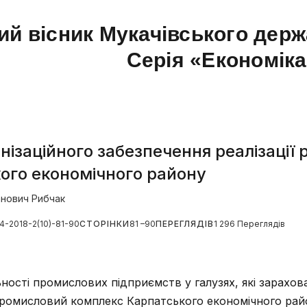
ий вісник Мукачівського держ
Серія «Економік
ізаційного забезпечення реалізації 
ого економічного району
ванович Рибчак
14-2018-2(10)-81-90
СТОРІНКИ
81 –90
ПЕРЕГЛЯДІВ
1 296 Переглядів
ності промислових підприємств у галузях, які зарахов
 промисловий комплекс Карпатського економічного рай