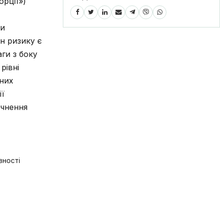
рції»)
ки
н ризику є
аги з боку
рівні
чних
ї
очнення
вності