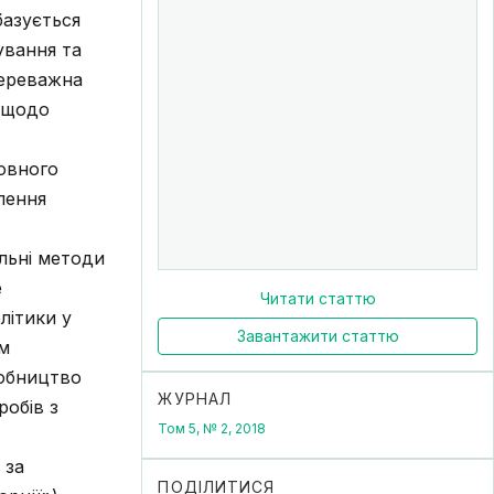
базується
ування та
Переважна
м щодо
овного
лення
льні методи
е
Читати статтю
літики у
Завантажити статтю
м
робництво
ЖУРНАЛ
робів з
Том 5, № 2, 2018
 за
ПОДІЛИТИСЯ