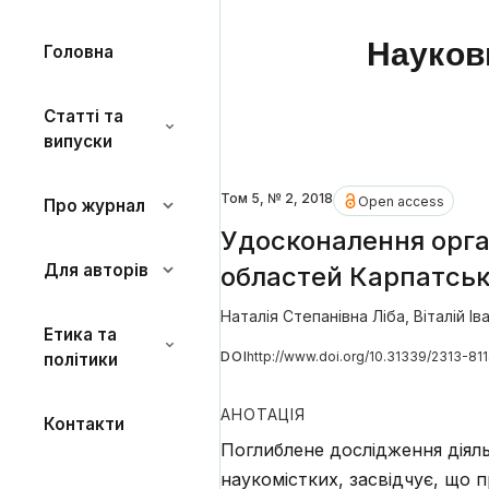
Науков
Головна
Статті та
випуски
Том 5, № 2, 2018
Open access
Про журнал
Удосконалення орган
Для авторів
областей Карпатськ
Наталія Степанівна Ліба
,
Віталій І
Етика та
DOI
http://www.doi.org/10.31339/2313-81
політики
АНОТАЦІЯ
Контакти
Поглиблене дослідження діяль
наукомістких, засвідчує, що