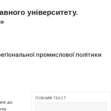
авного університету.
а»
регіональної промислової політики
ПОВНИЙ ТЕКСТ
ано до
ону