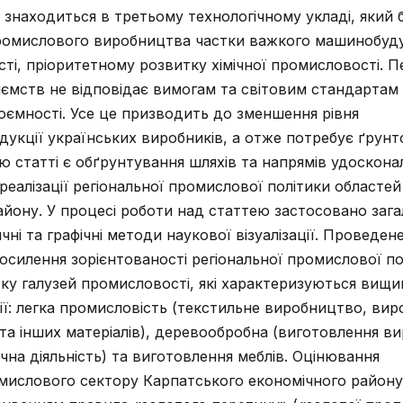
м знаходиться в третьому технологічному укладі, який 
промислового виробництва частки важкого машинобуд
ті, пріоритетному розвитку хімічної промисловості. 
иємств не відповідає вимогам та світовим стандарта
гоємності. Усе це призводить до зменшення рівня
укції українських виробників, а отже потребує ґрунт
 статті є обґрунтування шляхів та напрямів удоскона
реалізації регіональної промислової політики областей
йону. У процесі роботи над статтею застосовано зага
ні та графічні методи наукової візуалізації. Проведен
осилення зорієнтованості регіональної промислової по
ку галузей промисловості, які характеризуються вищи
ції: легка промисловість (текстильне виробництво, ви
и та інших матеріалів), деревообробна (виготовлення ви
чна діяльність) та виготовлення меблів. Оцінювання
мислового сектору Карпатського економічного району