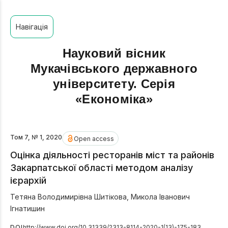
Навігація
Науковий вісник
Мукачівського державного
університету. Серія
«Економіка»
Том 7, № 1, 2020
Open access
Оцінка діяльності ресторанів міст та районів
Закарпатської області методом аналізу
ієрархій
Тетяна Володимирівна Шитікова
,
Микола Іванович
Ігнатишин
DOI
http://www.doi.org/10.31339/2313-8114-2020-1(13)-175-183