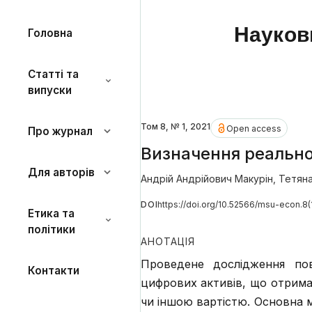
Науков
Головна
Статті та
випуски
Том 8, № 1, 2021
Open access
Про журнал
Визначення реальної
Для авторів
Андрій Андрійович Макурін
,
Тетяна
DOI
https://doi.org/10.52566/msu-econ.8(
Етика та
політики
АНОТАЦІЯ
Проведене дослідження пов
Контакти
цифрових активів, що отриман
чи іншою вартістю. Основна м