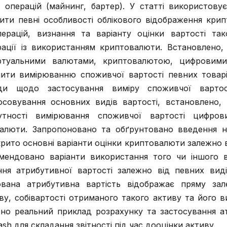
 операцій (майнинг, бартер). У статті використову
ити певні особливості облікового відображення кри
ерацій, визнання та варіанту оцінки вартості так
рації із використанням криптовалюти. Встановлено,
віртуальними валютами, криптовалютою, цифровими
ити вимірюванню споживчої вартості певних товарів
оди щодо застосування виміру споживчої вартост
осовування основних видів вартості, встановлено,
тності вимірювання споживчої вартості цифрови
валюти. Запропоновано та обґрунтовано введення 
крито основні варіанти оцінки криптовалюти залежно 
мендовано варіанти використання того чи іншого 
ння атрибутивної вартості залежно від певних виді
вана атрибутивна вартість відображає пряму зале
иву, собівартості отриманого такого активу та його 
ено реальний приклад розрахунку та застосування а
ash для складання звітності під час дооцінки активу.