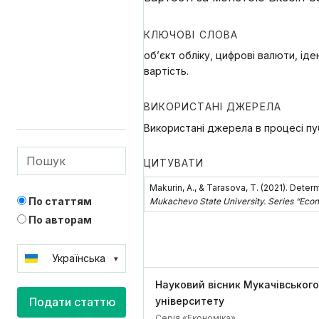
КЛЮЧОВІ СЛОВА
об’єкт обліку, цифрові валюти, ід
вартість.
ВИКОРИСТАНІ ДЖЕРЕЛА
Використані джерела в процесі пуб
ЦИТУВАТИ
Makurin, А., & Tarasova, Т. (2021). Deter
По статтям
Mukachevo State University. Series “Eco
По авторам
Українська
Науковий вісник Мукачівськог
English
університету
Подати статтю
Серія «Економіка»