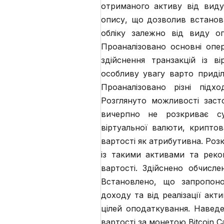
отриманого активу від виду
опису, що дозволив встанов
обліку залежно від виду оп
Проаналізовано основні опе
здійснення транзакцій із 
особливу увагу варто приділ
Проаналізовано різні підх
Розглянуто можливості заст
вичерпно не розкриває су
віртуальної валюти, крипто
вартості як атрибутивна. Роз
із такими активами та реко
вартості. Здійснено обчисле
Встановлено, що запропоно
доходу та від реалізації акт
цілей оподаткування. Навед
вартості за монетою Bitcoin C