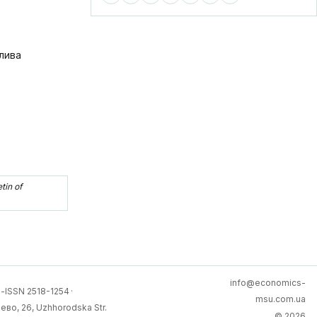
длива
etin of
info@economics-
-ISSN 2518-1254
·
msu.com.ua
ево, 26, Uzhhorodska Str.
© 2026