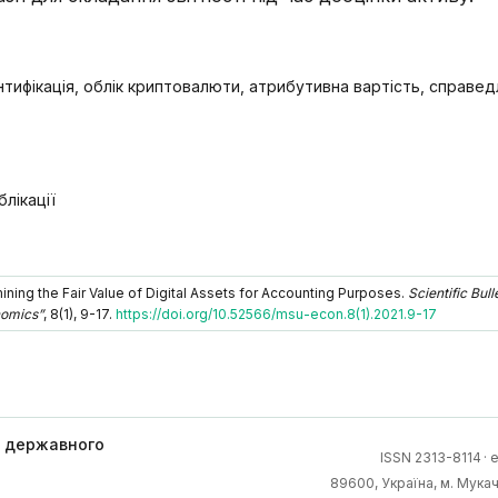
ентифікація, облік криптовалюти, атрибутивна вартість, справе
лікації
mining the Fair Value of Digital Assets for Accounting Purposes.
Scientific Bull
nomics”
, 8(1), 9-17.
https://doi.org/10.52566/msu-econ.8(1).2021.9-17
о державного
ISSN 2313-8114
·
e
89600, Українa, м. Мукач