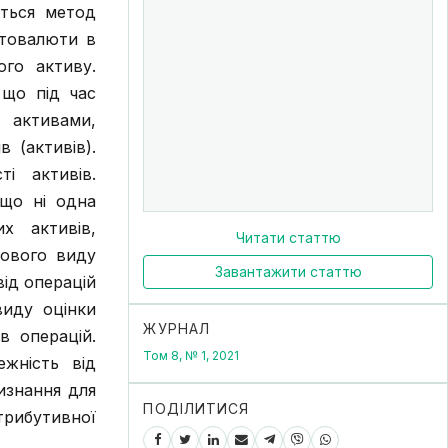
ється метод
птовалюти в
ого активу.
 що під час
 активами,
 (активів).
і активів.
 що ні одна
х активів,
Читати статтю
нового виду
Завантажити статтю
від операцій
виду оцінки
ЖУРНАЛ
в операцій.
Том 8, № 1, 2021
жність від
визнання для
ПОДІЛИТИСЯ
трибутивної