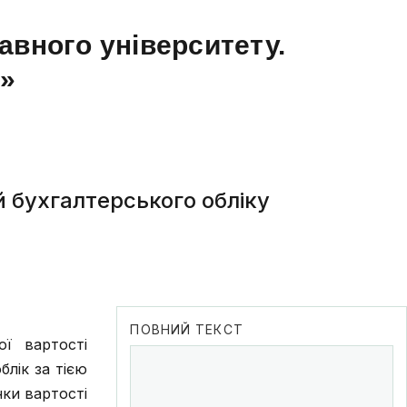
авного університету.
а»
й бухгалтерського обліку
ПОВНИЙ ТЕКСТ
ї вартості
лік за тією
нки вартості