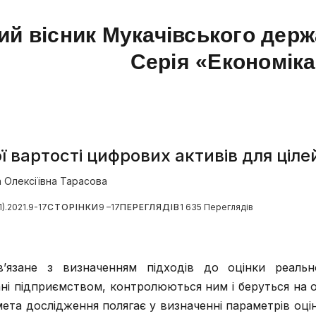
ий вісник Мукачівського держ
Серія «Економік
 вартості цифрових активів для ціле
 Олексіївна Тарасова
1).2021.9-17
СТОРІНКИ
9 –17
ПЕРЕГЛЯДІВ
1 635 Переглядів
’язане з визначенням підходів до оцінки реально
і підприємством, контролюються ним і беруться на об
ета дослідження полягає у визначенні параметрів оці