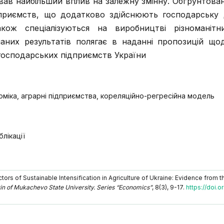
вав найбільший вплив на залежну змінну. Обґрунтован
приємств, що додатково здійснюють господарську д
ож спеціалізуються на виробництві різноманітни
аних результатів полягає в наданні пропозицій що
когосподарських підприємств України
оміка, аграрні підприємства, кореляційно-регресійна модель
лікації
ctors of Sustainable Intensification in Agriculture of Ukraine: Evidence from t
etin of Mukachevo State University. Series “Economics”
, 8(3), 9-17.
https://doi.