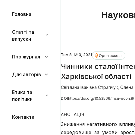
Науков
Головна
Статті та
випуски
Том 8, № 3, 2021
Open access
Про журнал
Чинники сталої інте
Для авторів
Харківської області
Світлана Іванівна Страпчук
,
Олена 
Етика та
DOI
https://doi.org/10.52566/msu-econ.8(
політики
АНОТАЦІЯ
Контакти
Зниження негативного впливу
середовище за умови зрост