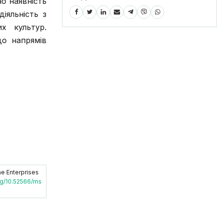
о наявність
іяльність з
х культур.
до напрямів
he Enterprises
org/10.52566/ms