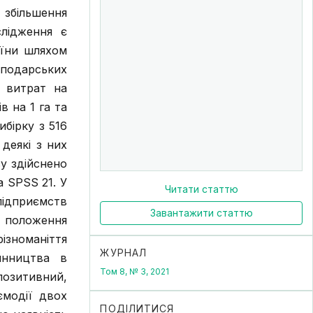
збільшення
лідження є
аїни шляхом
сподарських
, витрат на
в на 1 га та
бірку з 516
деякі з них
у здійснено
а SPSS 21. У
Читати статтю
підприємств
Завантажити статтю
ні положення
номаніття
ЖУРНАЛ
ринництва в
Том 8, № 3, 2021
позитивний,
ємодії двох
ПОДІЛИТИСЯ