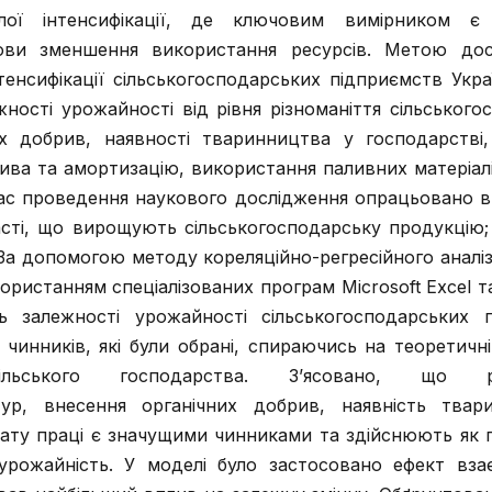
лої інтенсифікації, де ключовим вимірником є 
ови зменшення використання ресурсів. Метою дос
нтенсифікації сільськогосподарських підприємств Укр
ності урожайності від рівня різноманіття сільського
их добрив, наявності тваринництва у господарстві
рива та амортизацію, використання паливних матеріалі
час проведення наукового дослідження опрацьовано ви
асті, що вирощують сільськогосподарську продукцію; 
а допомогою методу кореляційно-регресійного аналіз
користанням спеціалізованих програм Microsoft Excel т
ь залежності урожайності сільськогосподарських 
и чинників, які були обрані, спираючись на теоретич
сільського господарства. З’ясовано, що різ
ьтур, внесення органічних добрив, наявність тва
лату праці є значущими чинниками та здійснюють як 
урожайність. У моделі було застосовано ефект вза