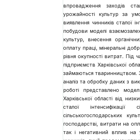
впровадження заходів ста
урожайності культур за ум
виявлення чинників сталої і
побудови моделі взаємозалеж
культур, внесення органічн
оплату праці, мінеральні доб
рівня окупності витрат. Під 
підприємств Харківської обл
займаються тваринництвом. З
аналіз та обробку даних з ви
роботі представлено модел
Харківської області від низк
сталої інтенсифікації 
сільськогосподарських кул
господарстві, витрати на оп
так і негативний вплив на 