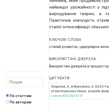
чинників, який продемонстру
найвищої урожайності у під
вирощування тварин, а так
Практична значущість отрим
сталої інтенсифікації сільсь
КЛЮЧОВІ СЛОВА
сталий розвиток, циркулярна екон
ВИКОРИСТАНІ ДЖЕРЕЛА
Використані джерела в процесі пуб
ЦИТУВАТИ
Strapchuk, S., & Mykolenko, O. (2021). Fa
of the Kharkivska Oblast.
Scientific Bull
По статтям
u-econ.8(3).2021.9-17
По авторам