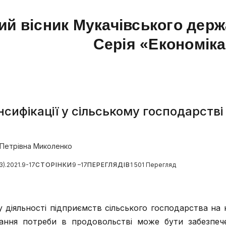
ий вісник Мукачівського держ
Серія «Економік
нсифікації у сільському господарств
Петрівна Миколенко
3).2021.9-17
СТОРІНКИ
9 –17
ПЕРЕГЛЯДІВ
1 501 Перегляд
 діяльності підприємств сільського господарства на
ання потреби в продовольстві може бути забезпеч