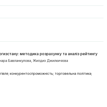
ргизстану: методика розрахунку та аналіз рейтингу
нара Бавланкулова
,
Жилдиз Джилкичієва
ргівля; конкурентоспроможність; торговельна політика;