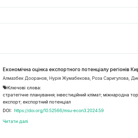
Економічна оцінка експортного потенціалу регіонів Ки
Алмазбек Дооранов
,
Нурія Жумабекова
,
Роза Саригулова
,
Ди
Ключові слова:
стратегічне планування; інвестиційний клімат; міжнародна то
експорт; експортний потенціал
DOI:
https://doi.org/10.52566/msu-econ3.2024.59
Читати далі