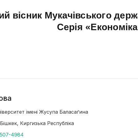
ий вісник Мукачівського держ
Серія «Економік
ова
іверситет імені Жусупа Баласаґина
 Бішкек, Киргизька Республіка
-5507-4984