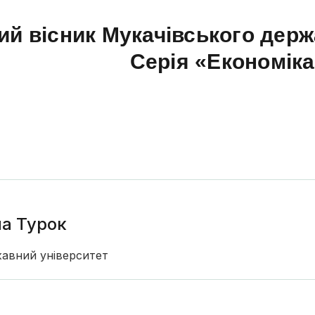
ий вісник Мукачівського держ
Серія «Економік
а Турок
жавний університет