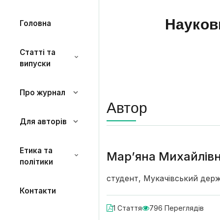
Науков
Головна
Статті та
випуски
Про журнал
Автор
Для авторів
Етика та
Мар’яна Михайлівн
політики
студент, Мукачівський дер
Контакти
1 Стаття
796 Переглядів