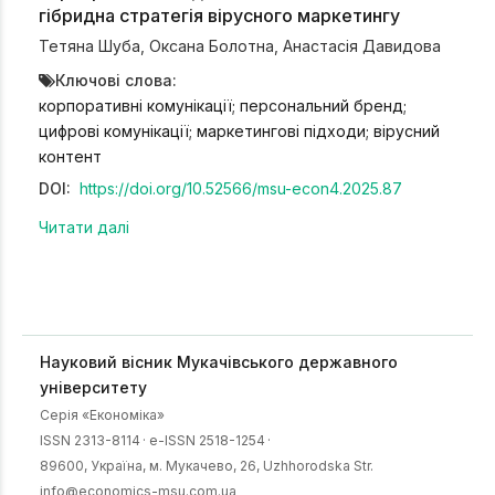
гібридна стратегія вірусного маркетингу
Тетяна Шуба
,
Оксана Болотна
,
Анастасія Давидова
Ключові слова:
корпоративні комунікації; персональний бренд;
цифрові комунікації; маркетингові підходи; вірусний
контент
DOI:
https://doi.org/10.52566/msu-econ4.2025.87
Читати далі
Науковий вісник Мукачівського державного
університету
Серія «Економіка»
ISSN 2313-8114
·
e-ISSN 2518-1254
·
89600, Українa, м. Мукачево, 26, Uzhhorodska Str.
info@economics-msu.com.ua