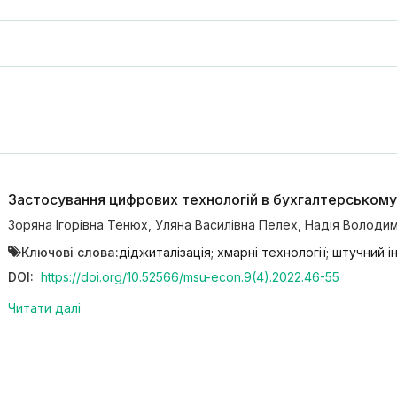
Застосування цифрових технологій в бухгалтерському о
Зоряна Ігорівна Тенюх
,
Уляна Василівна Пелех
,
Надія Володим
Ключові слова:
діджиталізація; хмарні технології; штучний і
DOI:
https://doi.org/10.52566/msu-econ.9(4).2022.46-55
Читати далі