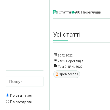
1 Стаття
910 Переглядів
Усі статті
20.12.2022
2 919 Переглядів
Том 9, № 4, 2022
Open access
По статтям
По авторам