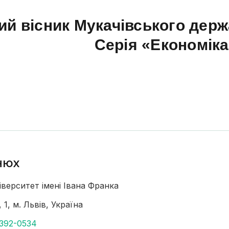
ий вісник Мукачівського держ
Серія «Економік
енюх
іверситет імені Івана Франка
 1, м. Львів, Україна
2392-0534