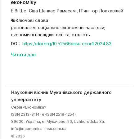
економіку
Бібі Ше
,
Сіва Шанкар Рамасамі
,
П’янг-ор Лоахавілай
Ключові слова:
регіоналізм; соціально-економічні наслідки;
економічні наслідки; освіта; сталість
DOI:
https://doi.org/10.52566/msu-econ1.2024.83
Читати далі
Науковий вісник Мукачівського державного
університету
Серія «Економіка»
ISSN 2313-8114
·
e-ISSN 2518-1254
·
89600, Українa, м. Мукачево, 26, Uzhhorodska Str.
info@economics-msu.com.ua
© 2026