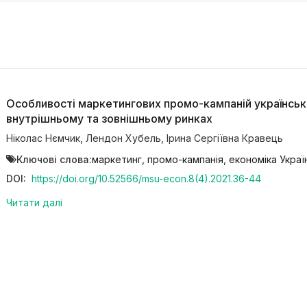
Особливості маркетингових промо-кампаній українськ
внутрішньому та зовнішньому ринках
Ніколас Нємчик
,
Лендон Хубель
,
Ірина Сергіївна Кравець
Ключові слова:
маркетинг, промо-кампанія, економіка Украї
DOI:
https://doi.org/10.52566/msu-econ.8(4).2021.36-44
Читати далі