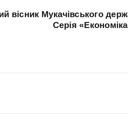
ий вісник Мукачівського держ
Серія «Економік