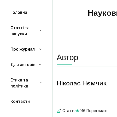
Науков
Головна
Статті та
випуски
Про журнал
Автор
Для авторів
Етика та
Ніколас Нємчик
політики
-
Контакти
1 Стаття
916 Переглядів