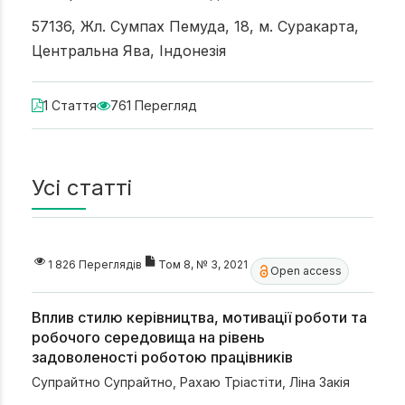
57136, Жл. Сумпах Пемуда, 18, м. Суракарта,
Центральна Ява, Індонезія
1 Стаття
761 Перегляд
Усі статті
1 826 Переглядів
Том 8, № 3, 2021
Open access
Вплив стилю керівництва, мотивації роботи та
робочого середовища на рівень
задоволеності роботою працівників
Супрайтно Супрайтно
,
Рахаю Тріастіти
,
Ліна Закія