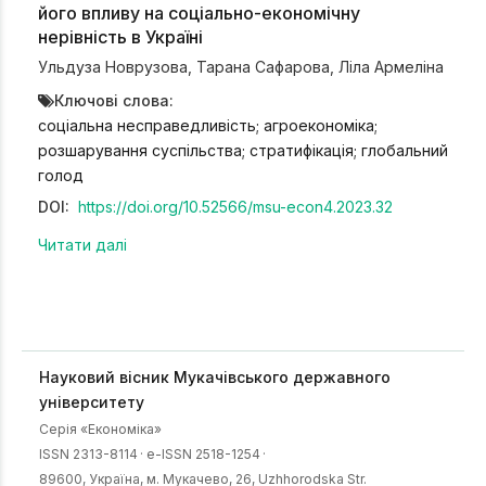
його впливу на соціально-економічну
нерівність в Україні
Ульдуза Новрузова
,
Тарана Сафарова
,
Ліла Армеліна
Ключові слова:
соціальна несправедливість; агроекономіка;
розшарування суспільства; стратифікація; глобальний
голод
DOI:
https://doi.org/10.52566/msu-econ4.2023.32
Читати далі
Науковий вісник Мукачівського державного
університету
Серія «Економіка»
ISSN 2313-8114
·
e-ISSN 2518-1254
·
89600, Українa, м. Мукачево, 26, Uzhhorodska Str.