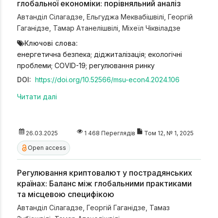
глобальної економіки: порівняльний аналіз
Автанділ Сілагадзе
,
Ельгуджа Меквабішвілі
,
Георгій
Гаганідзе
,
Тамар Атанелішвілі
,
Міхеїл Чіквіладзе
Ключові слова:
енергетична безпека; діджиталізація; екологічні
проблеми; COVID-19; регулювання ринку
DOI:
https://doi.org/10.52566/msu-econ4.2024.106
Читати далі
26.03.2025
1 468 Переглядів
Том 12, № 1, 2025
Open access
Регулювання криптовалют у пострадянських
країнах: Баланс між глобальними практиками
та місцевою специфікою
Автанділ Сілагадзе
,
Георгій Гаганідзе
,
Тамаз