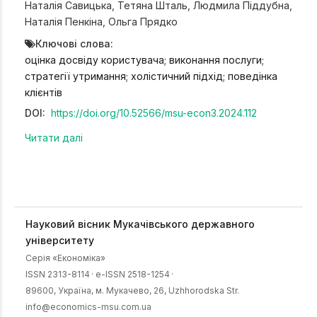
Наталія Савицька
,
Тетяна Шталь
,
Людмила Піддубна
,
Наталія Пенкіна
,
Ольга Прядко
Ключові слова:
оцінка досвіду користувача; виконання послуги;
стратегії утримання; холістичний підхід; поведінка
клієнтів
DOI:
https://doi.org/10.52566/msu-econ3.2024.112
Читати далі
Науковий вісник Мукачівського державного
університету
Серія «Економіка»
ISSN 2313-8114
·
e-ISSN 2518-1254
·
89600, Українa, м. Мукачево, 26, Uzhhorodska Str.
info@economics-msu.com.ua