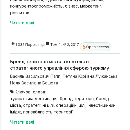
конкурентоспроможність, бізнес, маркетинг,
розвиток.
Читати далі
1 332 Перегляди
Том 4, № 2, 2017
Open access
Бренд території міста в контексті
стратегічного управління сферою туризму
Василь Васильович Папп
,
Тетяна Юріївна Лужанська
,
Неля Василівна Бошота
Ключові слова:
туристська дестинація, бренд території, бренд
міста, стратегічні цілі, операційні цілі, інвестиційний
імідж, привабливість території.
Читати далі