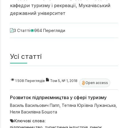
кафедри туризму і рекреації, Мукачівський
державний університет
3 Статті
964 Перегляди
Усі статті
1 508 Переглядів
Том 5, № 1, 2018
Open access
Розвиток підприємництва у сфері туризму
Василь Васильович Папп
,
Тетяна Юріївна Лужанська
,
Неля Василівна Бошота
Ключові слова:
підприємництво, туристична індустрія, ринок,